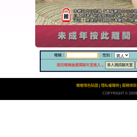
暱稱：
性別：
填完暱稱後選擇聊天室進入→
多人視訊聊天室
嘟嘟情色貼圖
|
隱私權聲明
|
服務條款
COPYRIGHT © 200